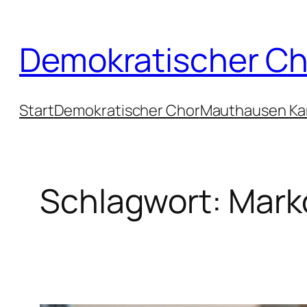
Zum
Inhalt
Demokratischer Ch
springen
Start
Demokratischer Chor
Mauthausen Ka
Schlagwort:
Mark