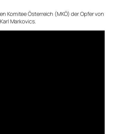
en Komitee Österreich (MKÖ) der Opfer von
Karl Markovics.