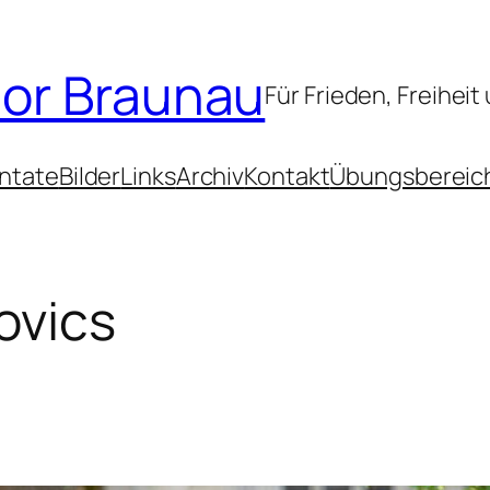
or Braunau
Für Frieden, Freihei
ntate
Bilder
Links
Archiv
Kontakt
Übungsbereic
ovics