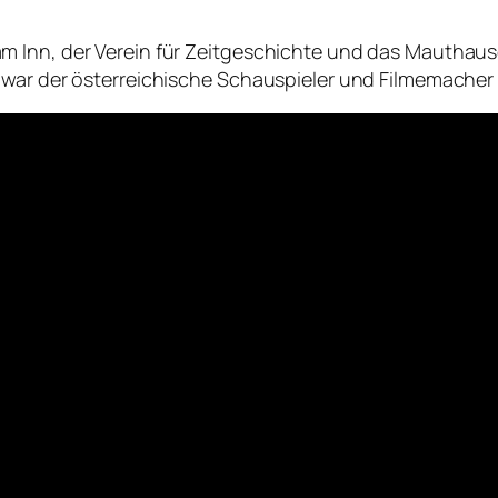
m Inn, der Verein für Zeitgeschichte und das Mauthaus
 war der österreichische Schauspieler und Filmemacher 